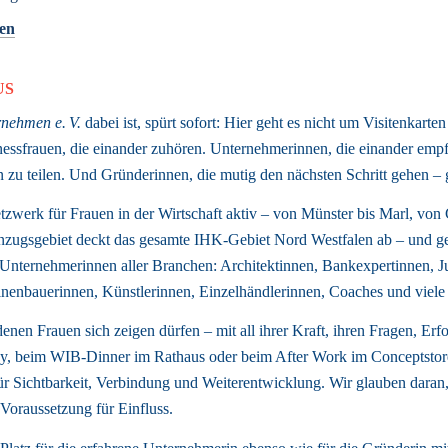
gen
US
nehmen e. V.
 dabei ist, spürt sofort: Hier geht es nicht um Visitenkarten
sfrauen, die einander zuhören. Unternehmerinnen, die einander empfe
sen zu teilen. Und Gründerinnen, die mutig den nächsten Schritt gehen 
tzwerk für Frauen in der Wirtschaft aktiv – von Münster bis Marl, von C
zugsgebiet deckt das gesamte IHK-Gebiet Nord Westfalen ab – und gena
nternehmerinnen aller Branchen: Architektinnen, Bankexpertinnen, Jur
enbauerinnen, Künstlerinnen, Einzelhändlerinnen, Coaches und viele 
enen Frauen sich zeigen dürfen – mit all ihrer Kraft, ihren Fragen, Erf
, beim WIB-Dinner im Rathaus oder beim After Work im Conceptstore
ür Sichtbarkeit, Verbindung und Weiterentwicklung. Wir glauben daran, 
Voraussetzung für Einfluss. 