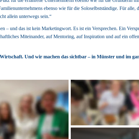
latz für die erfahrene Unternehmerin ebenso wie für die Gründerin mit f
amilienunternehmens ebenso wie für die Soloselbstständige. Für alle, di
cht allein unterwegs sein.“ 
n – und das ist kein Marketingwort. Es ist ein Versprechen. Ein Verspr
haftliches Miteinander, auf Mentoring, auf Inspiration und auf ein offene
irtschaft. Und wir machen das sichtbar – in Münster und im ga