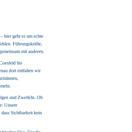
 – hier geht es um echte 
hlen. Führungskräfte, 
– gemeinsam mit anderen. 
oesfeld bis 
u dort entfalten wir 
istinnen, 
mehr. 
olgen und Zweifeln. Ob 
: Unsere 
dass Sichtbarkeit kein 