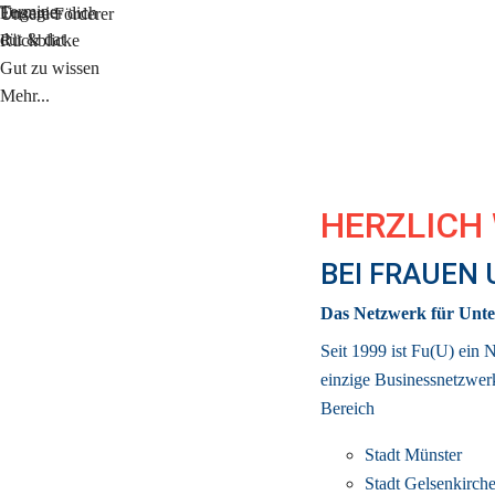
Termine
Engagier dich
Unsere Förderer
düt & dat
Rückblicke
Gut zu wissen
Mehr...
HERZLICH
BEI FRAUEN
Das Netzwerk für Unte
Seit 1999 ist Fu(U) ein 
einzige 
Businessnetzwer
Bereich
Stadt Münster
Stadt Gelsenkirch