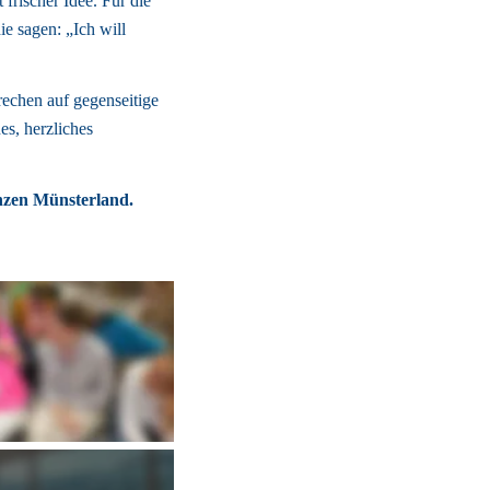
rischer Idee. Für die 
e sagen: „Ich will 
echen auf gegenseitige 
s, herzliches 
nzen Münsterland. 