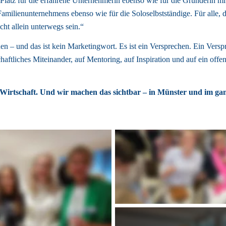
latz für die erfahrene Unternehmerin ebenso wie für die Gründerin mit f
amilienunternehmens ebenso wie für die Soloselbstständige. Für alle, di
cht allein unterwegs sein.“ 
n – und das ist kein Marketingwort. Es ist ein Versprechen. Ein Verspr
haftliches Miteinander, auf Mentoring, auf Inspiration und auf ein offene
irtschaft. Und wir machen das sichtbar – in Münster und im ga