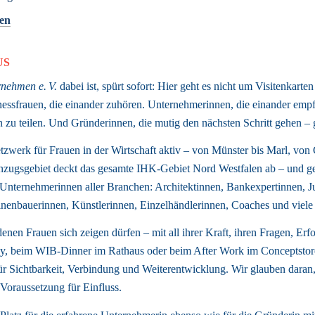
gen
US
nehmen e. V.
 dabei ist, spürt sofort: Hier geht es nicht um Visitenkarten
sfrauen, die einander zuhören. Unternehmerinnen, die einander empfe
sen zu teilen. Und Gründerinnen, die mutig den nächsten Schritt gehen 
tzwerk für Frauen in der Wirtschaft aktiv – von Münster bis Marl, von C
zugsgebiet deckt das gesamte IHK-Gebiet Nord Westfalen ab – und gena
nternehmerinnen aller Branchen: Architektinnen, Bankexpertinnen, Jur
enbauerinnen, Künstlerinnen, Einzelhändlerinnen, Coaches und viele 
enen Frauen sich zeigen dürfen – mit all ihrer Kraft, ihren Fragen, Erf
, beim WIB-Dinner im Rathaus oder beim After Work im Conceptstore
ür Sichtbarkeit, Verbindung und Weiterentwicklung. Wir glauben daran, 
Voraussetzung für Einfluss. 