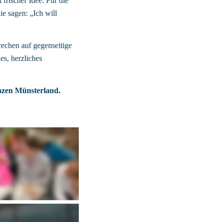
rischer Idee. Für die 
e sagen: „Ich will 
echen auf gegenseitige 
s, herzliches 
nzen Münsterland. 