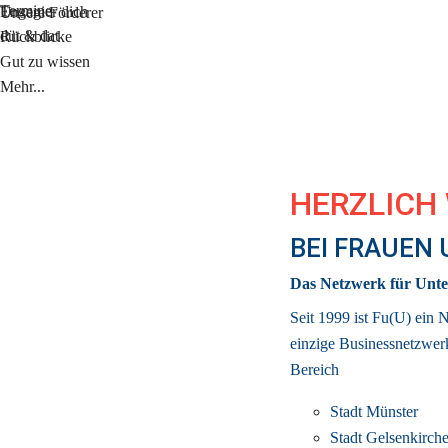
Termine
Engagier dich
Unsere Förderer
düt & dat
Rückblicke
Gut zu wissen
Mehr...
HERZLICH
BEI FRAUEN
Das Netzwerk für Unte
Seit 1999 ist Fu(U) ein 
einzige 
Businessnetzwer
Bereich
Stadt Münster
Stadt Gelsenkirch