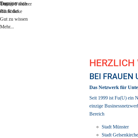
Termine
Engagier dich
Unsere Förderer
düt & dat
Rückblicke
Gut zu wissen
Mehr...
HERZLICH
BEI FRAUEN
Das Netzwerk für Unte
Seit 1999 ist Fu(U) ein 
einzige 
Businessnetzwer
Bereich
Stadt Münster
Stadt Gelsenkirch