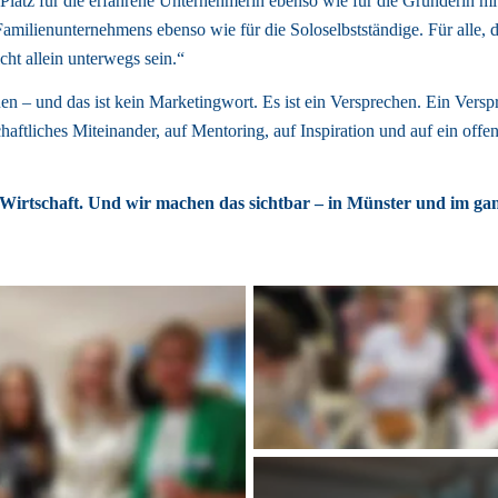
latz für die erfahrene Unternehmerin ebenso wie für die Gründerin mit f
amilienunternehmens ebenso wie für die Soloselbstständige. Für alle, di
cht allein unterwegs sein.“ 
n – und das ist kein Marketingwort. Es ist ein Versprechen. Ein Verspr
haftliches Miteinander, auf Mentoring, auf Inspiration und auf ein offene
irtschaft. Und wir machen das sichtbar – in Münster und im ga