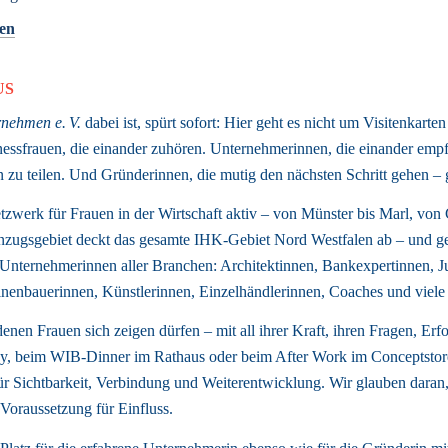
gen
US
nehmen e. V.
 dabei ist, spürt sofort: Hier geht es nicht um Visitenkarten
sfrauen, die einander zuhören. Unternehmerinnen, die einander empfe
sen zu teilen. Und Gründerinnen, die mutig den nächsten Schritt gehen 
tzwerk für Frauen in der Wirtschaft aktiv – von Münster bis Marl, von C
zugsgebiet deckt das gesamte IHK-Gebiet Nord Westfalen ab – und gena
nternehmerinnen aller Branchen: Architektinnen, Bankexpertinnen, Jur
enbauerinnen, Künstlerinnen, Einzelhändlerinnen, Coaches und viele 
enen Frauen sich zeigen dürfen – mit all ihrer Kraft, ihren Fragen, Erf
, beim WIB-Dinner im Rathaus oder beim After Work im Conceptstore
ür Sichtbarkeit, Verbindung und Weiterentwicklung. Wir glauben daran, 
Voraussetzung für Einfluss. 