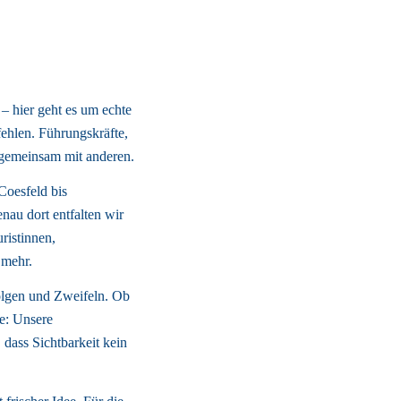
 – hier geht es um echte 
hlen. Führungskräfte, 
– gemeinsam mit anderen. 
oesfeld bis 
u dort entfalten wir 
istinnen, 
mehr. 
olgen und Zweifeln. Ob 
: Unsere 
dass Sichtbarkeit kein 