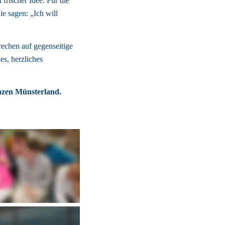
rischer Idee. Für die 
e sagen: „Ich will 
echen auf gegenseitige 
s, herzliches 
nzen Münsterland. 