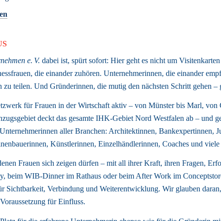
gen
US
nehmen e. V.
 dabei ist, spürt sofort: Hier geht es nicht um Visitenkarten
sfrauen, die einander zuhören. Unternehmerinnen, die einander empfe
sen zu teilen. Und Gründerinnen, die mutig den nächsten Schritt gehen 
tzwerk für Frauen in der Wirtschaft aktiv – von Münster bis Marl, von C
zugsgebiet deckt das gesamte IHK-Gebiet Nord Westfalen ab – und gena
nternehmerinnen aller Branchen: Architektinnen, Bankexpertinnen, Jur
enbauerinnen, Künstlerinnen, Einzelhändlerinnen, Coaches und viele 
enen Frauen sich zeigen dürfen – mit all ihrer Kraft, ihren Fragen, Erf
, beim WIB-Dinner im Rathaus oder beim After Work im Conceptstore
ür Sichtbarkeit, Verbindung und Weiterentwicklung. Wir glauben daran, 
Voraussetzung für Einfluss. 