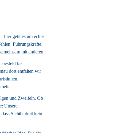
 – hier geht es um echte 
hlen. Führungskräfte, 
– gemeinsam mit anderen. 
oesfeld bis 
u dort entfalten wir 
istinnen, 
mehr. 
olgen und Zweifeln. Ob 
: Unsere 
dass Sichtbarkeit kein 