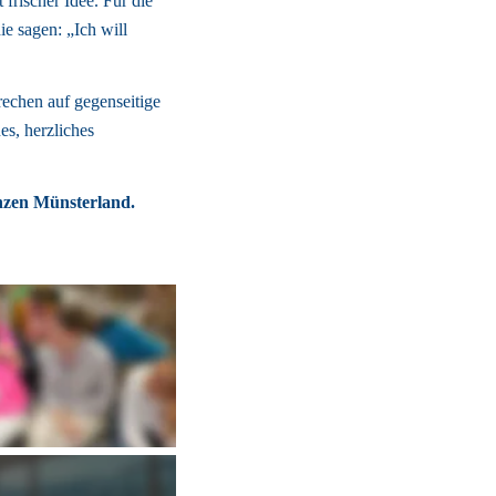
rischer Idee. Für die 
e sagen: „Ich will 
echen auf gegenseitige 
s, herzliches 
nzen Münsterland. 