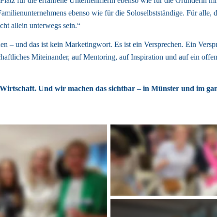
latz für die erfahrene Unternehmerin ebenso wie für die Gründerin mit f
amilienunternehmens ebenso wie für die Soloselbstständige. Für alle, di
cht allein unterwegs sein.“ 
n – und das ist kein Marketingwort. Es ist ein Versprechen. Ein Verspr
haftliches Miteinander, auf Mentoring, auf Inspiration und auf ein offene
irtschaft. Und wir machen das sichtbar – in Münster und im ga