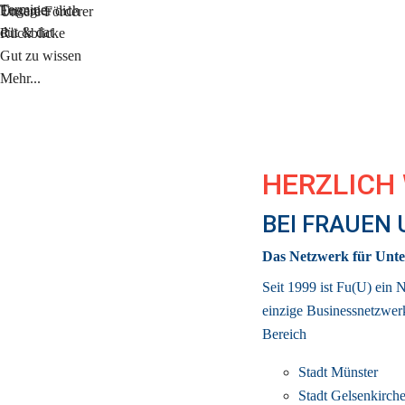
Termine
Engagier dich
Unsere Förderer
düt & dat
Rückblicke
Gut zu wissen
Mehr...
HERZLICH
BEI FRAUEN
Das Netzwerk für Unte
Seit 1999 ist Fu(U) ein 
einzige 
Businessnetzwer
Bereich
Stadt Münster
Stadt Gelsenkirch